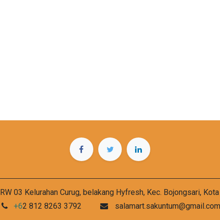
RW 03 Kelurahan Curug, belakang Hyfresh, Kec. Bojongsari, Kot
+6
2 812 8263 3792
salamart.sakuntum@gmail.co