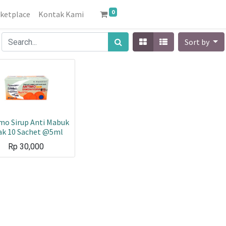
0
ketplace
Kontak Kami
Sort by
mo Sirup Anti Mabuk
ak 10 Sachet @5ml
Rp
30,000