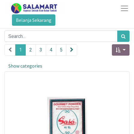
Belanja Sekarang
1
2
3
4
5
Show categories